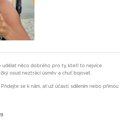
udělat něco dobrého pro ty, kteří to nejvíce
těžký osud neztrácí úsměv a chuť bojovat. 💪
 Přidejte se k nám, ať už účastí, sdílením nebo přímou
va