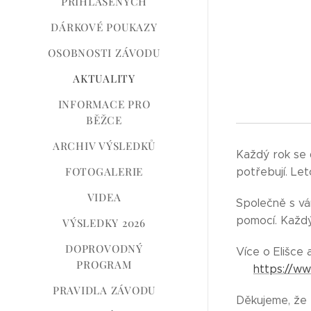
PŘIHLÁŠENÝCH
DÁRKOVÉ POUKAZY
OSOBNOSTI ZÁVODU
AKTUALITY
INFORMACE PRO
BĚŽCE
ARCHIV VÝSLEDKŮ
Každý rok se 
FOTOGALERIE
potřebují. Le
VIDEA
Společně s vám
pomocí. Každý
VÝSLEDKY 2026
DOPROVODNÝ
Více o Elišce
PROGRAM
👉
https://w
PRAVIDLA ZÁVODU
Děkujeme, že 