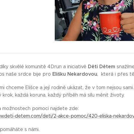
Děti Dětem
díky skvělé komunitě 4Drun a iniciativě
snažíme 
Elišku Nekardovou
tos naše srdce bije pro
, která i přes 
i chceme Elišce a její rodině ukázat, že v tom nejsou sami.
 krok, každá koruna, každý příběh má sílu měnit životy. ❤️
 a možnostech pomoci najdete zde:
ww.deti-detem.com/deti/2-akce-pomoc/420-eliska-nekardo
pomáháte s námi.