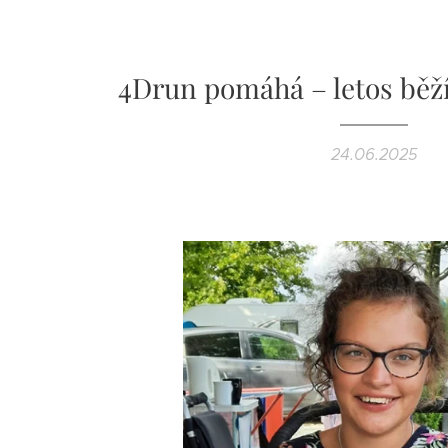
4Drun pomáhá – letos běží
24.06.2025