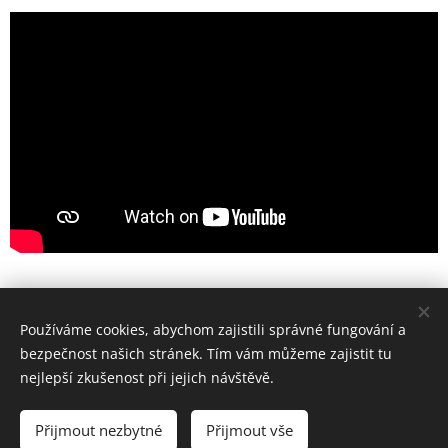
© 2026 |
4Drun - Běh na 10,2 km
|
Dubany 64 |
Vrbátky
|
Používáme cookies, abychom zajistili správné fungování a
798 12
bezpečnost našich stránek. Tím vám můžeme zajistit tu
nejlepší zkušenost při jejich návštěvě.
Email:
info@4Drun.cz
|
Tel.:
+420 777 615 685 |
Tel.:
+420
603 528 667
Přijmout nezbytné
Přijmout vše
Vytvořeno službou
Webnode
Cookies