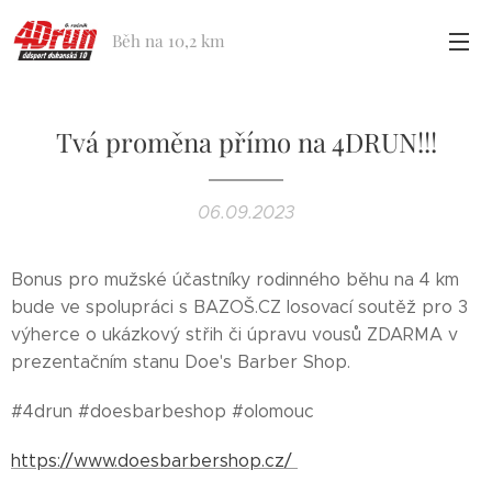
Běh na 10,2 km
Tvá proměna přímo na 4DRUN!!!
06.09.2023
Bonus pro mužské účastníky rodinného běhu na 4 km
bude ve spolupráci s BAZOŠ.CZ losovací soutěž pro 3
výherce o ukázkový střih či úpravu vousů ZDARMA v
prezentačním stanu Doe's Barber Shop.
#4drun #doesbarbeshop #olomouc
https://www.doesbarbershop.cz/